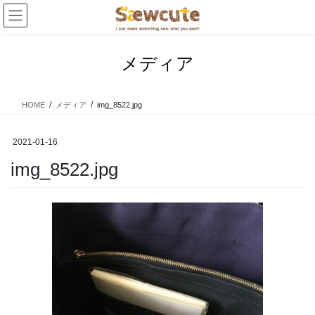
コ
ナ
ン
ビ
テ
ゲ
ン
ー
メディア
ツ
シ
へ
ョ
ス
ン
HOME
メディア
img_8522.jpg
キ
に
ッ
移
プ
動
2021-01-16
img_8522.jpg