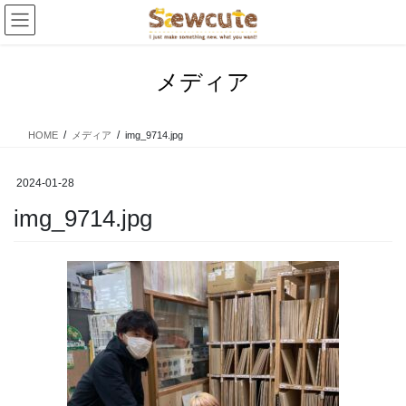
コ
ナ
ン
ビ
テ
ゲ
ン
ー
メディア
ツ
シ
へ
ョ
ス
ン
HOME
メディア
img_9714.jpg
キ
に
ッ
移
プ
動
2024-01-28
img_9714.jpg