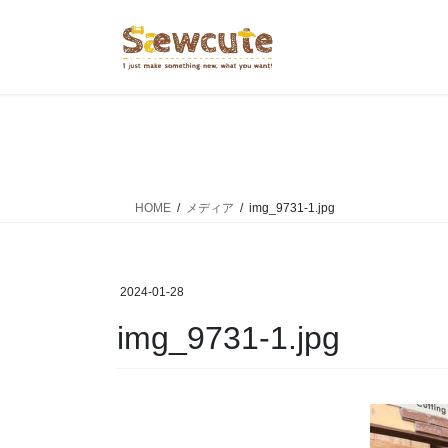
コ
ナ
ン
ビ
テ
ゲ
ン
ー
ツ
シ
へ
ョ
ス
ン
キ
に
ッ
移
HOME
メディア
img_9731-1.jpg
プ
動
2024-01-28
img_9731-1.jpg