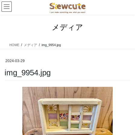
コ
ナ
ン
ビ
テ
ゲ
ン
ー
メディア
ツ
シ
へ
ョ
ス
ン
HOME
メディア
img_9954.jpg
キ
に
ッ
移
プ
動
2024-03-29
img_9954.jpg