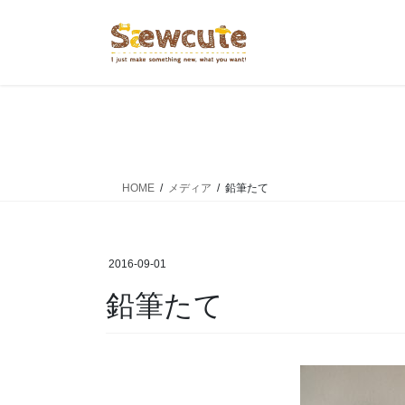
コ
ナ
ン
ビ
テ
ゲ
ン
ー
ツ
シ
へ
ョ
ス
ン
キ
に
ッ
移
HOME
メディア
鉛筆たて
プ
動
2016-09-01
鉛筆たて