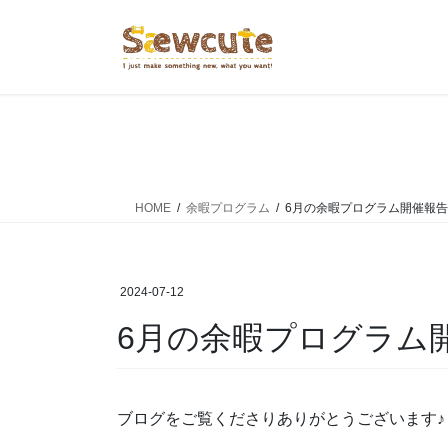
コ
ナ
ン
ビ
テ
ゲ
ン
ー
ツ
シ
へ
ョ
ス
ン
キ
に
ッ
移
HOME
余暇プログラム
6月の余暇プログラム開催報告
プ
動
2024-07-12
6月の余暇プログラム
ブログをご覧くださりありがとうございます♪