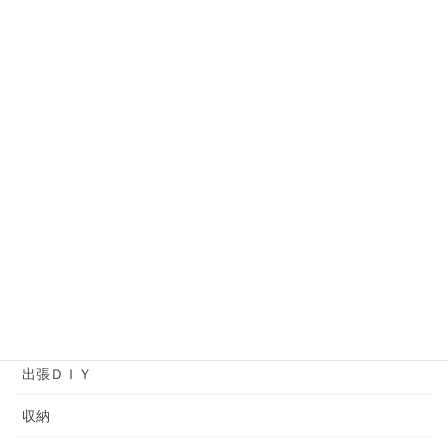
オーダー作品
オーナーの独り言
コットンタイム
ソーイング
プライベートレッスン
ヘアメイクアップアーティストバッグ
ワークショップ
余暇プログラム
出張ＤＩＹ
収納