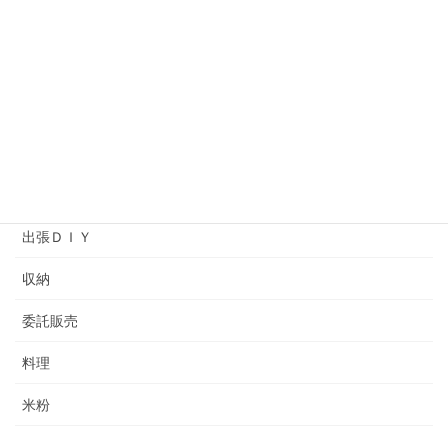
ソーイング
プライベートレッスン
ヘアメイクアップアーティストバッグ
ワークショップ
余暇プログラム
出張ＤＩＹ
収納
委託販売
料理
米粉