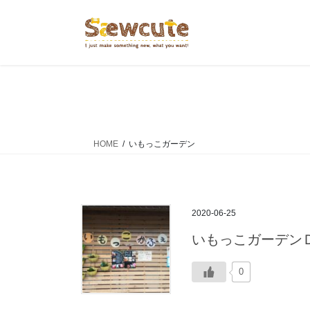
コ
ナ
ン
ビ
テ
ゲ
ン
ー
ツ
シ
へ
ョ
ス
ン
キ
に
ッ
移
HOME
いもっこガーデン
プ
動
2020-06-25
いもっこガーデン
0