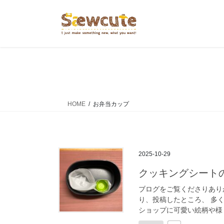
コ
ナ
ン
ビ
テ
ゲ
ン
ー
ツ
シ
へ
ョ
ス
ン
キ
に
ッ
移
HOME
お弁当カップ
プ
動
2025-10-29
クッキングシー
ブログをご覧くださりあり
り、投稿したところ、 多く
ショップに可愛い絵柄や様々