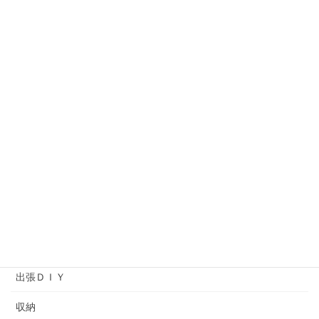
お菓子作りプログラム
オーダー作品
オーナーの独り言
コットンタイム
ソーイング
プライベートレッスン
ヘアメイクアップアーティストバッグ
ワークショップ
余暇プログラム
出張ＤＩＹ
収納