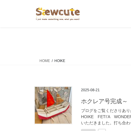
コ
ナ
ン
ビ
テ
ゲ
ン
ー
ツ
シ
へ
ョ
ス
ン
キ
に
ッ
移
HOME
HOIKE
プ
動
2025-08-21
ホクレア号完成～
ブログをご覧くださりありが
HOIKE FETI’A W
いただきました。打ち合わせ