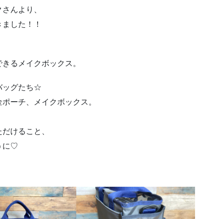
クさんより、
きました！！
できるメイクボックス。
バッグたち☆
金ポーチ、メイクボックス。
ただけること、
うに♡
！