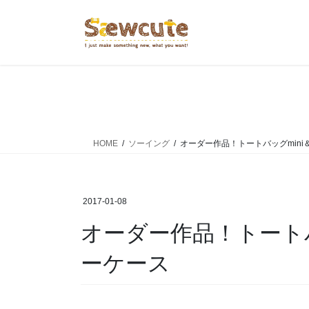
コ
ナ
ン
ビ
テ
ゲ
ン
ー
ツ
シ
へ
ョ
ス
ン
キ
に
ッ
移
HOME
ソーイング
オーダー作品！トートバッグmin
プ
動
2017-01-08
オーダー作品！トートバッグmini＆新作フィルタ
ーケース