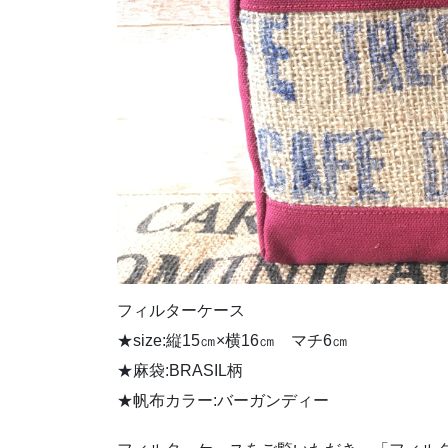
フィルターケース
★size:縦15㎝×横16㎝ マチ6㎝
★麻袋:BRASIL柄
★帆布カラー:バーガンディー