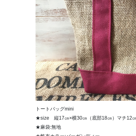
トートバッグmini
★size 縦17㎝×横30㎝（底部18㎝）マチ12
★麻袋:無地