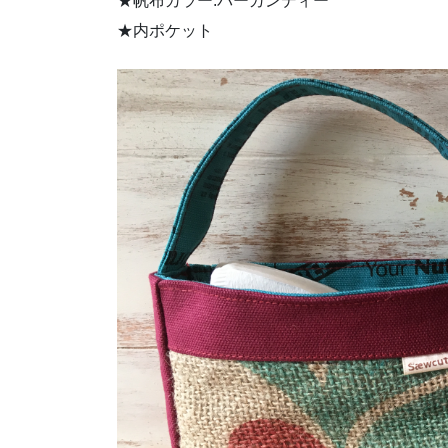
★帆布カラー:バーガンディー
★内ポケット