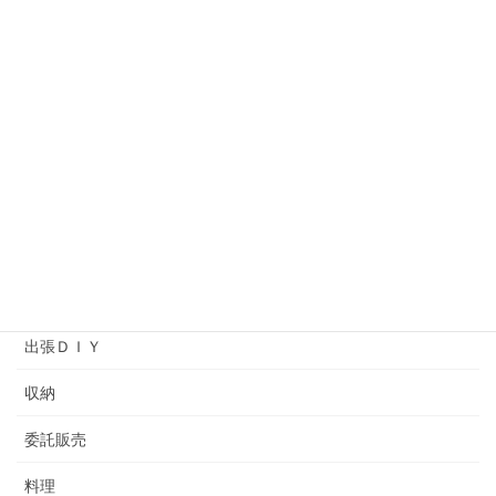
オーナーの独り言
コットンタイム
ソーイング
プライベートレッスン
ヘアメイクアップアーティストバッグ
ワークショップ
余暇プログラム
出張ＤＩＹ
収納
委託販売
料理