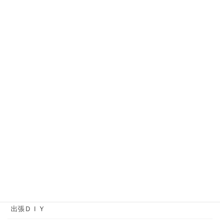
お知らせ
お菓子作りプログラム
オーダー作品
オーナーの独り言
コットンタイム
ソーイング
プライベートレッスン
ヘアメイクアップアーティストバッグ
ワークショップ
余暇プログラム
出張ＤＩＹ