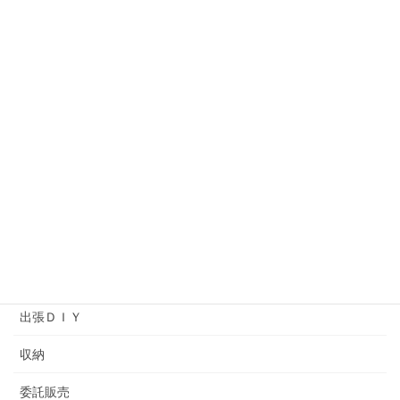
オーダー作品
オーナーの独り言
コットンタイム
ソーイング
プライベートレッスン
ヘアメイクアップアーティストバッグ
ワークショップ
余暇プログラム
出張ＤＩＹ
収納
委託販売