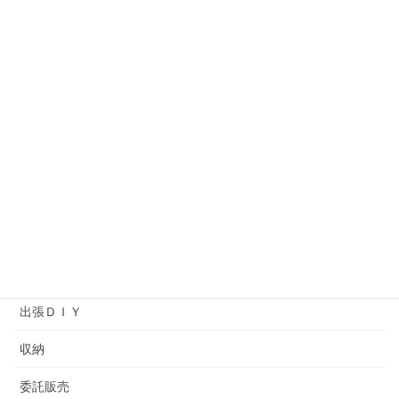
オーダー作品
オーナーの独り言
コットンタイム
ソーイング
プライベートレッスン
ヘアメイクアップアーティストバッグ
ワークショップ
余暇プログラム
出張ＤＩＹ
収納
委託販売