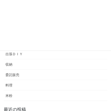
ソーイング
プライベートレッスン
ヘアメイクアップアーティストバッグ
ワークショップ
余暇プログラム
出張ＤＩＹ
収納
委託販売
料理
米粉
最近の投稿