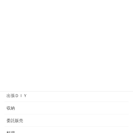
オーナーの独り言
コットンタイム
ソーイング
プライベートレッスン
ヘアメイクアップアーティストバッグ
ワークショップ
余暇プログラム
出張ＤＩＹ
収納
委託販売
料理