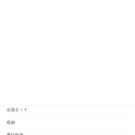
オーダー作品
オーナーの独り言
コットンタイム
ソーイング
プライベートレッスン
ヘアメイクアップアーティストバッグ
ワークショップ
余暇プログラム
出張ＤＩＹ
収納
委託販売